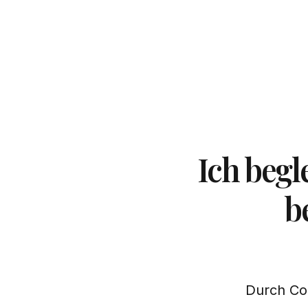
Ich begl
b
Durch Coa